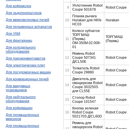
Уплотнение Robot
Для кофемолок
9
Robot Coupe
Coupe 501678
Для льдогенераторов
Планка рычага
Для микроволновых печей
10
Hurakan для HKN-
Hurakan
HC03
Для пельменных аппаратов
Колесо зубчатое
Для УКМ
ТОРГМАШ
ТОРГМАШ
11
(Пермь)
Для фритюрниц
(Пермь)
ОМ-350М.02.008-
01
Для холодильного
оборудования
Ремень Robot
12
Coupe 507341
Robot Coupe
Для пароконвектоматов
Д/CL50E
Для электрических плит
Толкатель Robot
13
Robot Coupe
Coupe 29880
Для посудомоечных машин
Двигатель для
Для конвекционных печей
овощерезки Robot
14
Robot Coupe
Для вакуумных
Coupe 303250S
упаковщиков
для CL55E
Для нейтрального
Стопор Robot
15
Robot Coupe
оборудования
Coupe 101547
Для кофемашин
Кнопка зеленая
16
Robot Coupe
Robot Coupe
Для промышленных
502170S Д/CL60D
миксеров
Ремень для
Для промышленных
овощерезок Robot
17
Robot Coupe