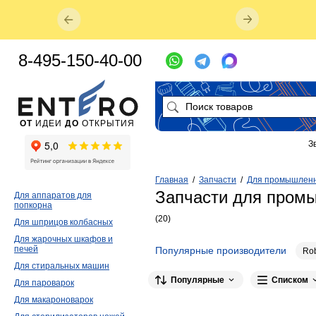
8-495-150-40-00
ОТ
ИДЕИ
ДО
ОТКРЫТИЯ
З
Главная
/
Запчасти
/
Для промышленн
Запчасти для пром
Для аппаратов для
попкорна
(20)
Для шприцов колбасных
Для жарочных шкафов и
печей
Популярные производители
Ro
Для стиральных машин
Популярные
Списком
Для пароварок
Для макароноварок