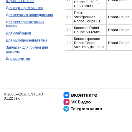
варочных котлов
Coupe CL50 E,
CL50 Ultra E
Для картофелечисток
Плата
Для весового оборудования
18
электронная
Robot Coupe
Robot Coupe CL
Для тестораскаточных
машин
Кнопка II Robot
19
Robot Coupe
Coupe 503268S
Для слайсеров
Кнопка красная
Для мукопросеивателей
20
Robot Coupe
Robot Coupe
502169S Д/CL60D
Запчасти для грилей для
шаурмы
Для мармитов
© 2005—2026 ENTERO
0.122 сек.
Telegram канал