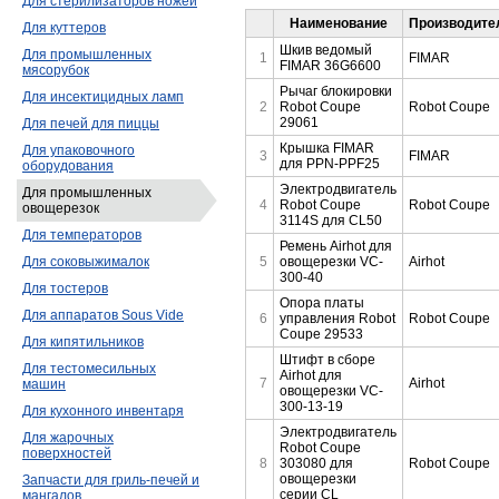
Для стерилизаторов ножей
Наименование
Производите
Для куттеров
Шкив ведомый
Для промышленных
1
FIMAR
FIMAR 36G6600
мясорубок
Рычаг блокировки
Для инсектицидных ламп
2
Robot Coupe
Robot Coupe
29061
Для печей для пиццы
Крышка FIMAR
Для упаковочного
3
FIMAR
для PPN-PPF25
оборудования
Электродвигатель
Для промышленных
4
Robot Coupe
Robot Coupe
овощерезок
3114S для CL50
Для температоров
Ремень Airhot для
5
овощерезки VC-
Airhot
Для соковыжималок
300-40
Для тостеров
Опора платы
Для аппаратов Sous Vide
6
управления Robot
Robot Coupe
Coupe 29533
Для кипятильников
Штифт в сборе
Для тестомесильных
Airhot для
7
Airhot
машин
овощерезки VC-
300-13-19
Для кухонного инвентаря
Электродвигатель
Для жарочных
Robot Coupe
поверхностей
8
303080 для
Robot Coupe
овощерезки
Запчасти для гриль-печей и
серии CL
мангалов