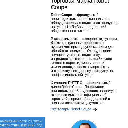
Торговая марка Robot
Coupe
Robot Coupe
— французский
производитель профессионального
оборудования для подготовки продуктов
на кухнях HoReCa и предприятий
общественного питания.
В ассортименте — овощерезки, куттеры,
бликсеры, кухонные процессоры,
ручные миксеры и другие машины для
обработки продуктов. Оборудование
помогает ускорять подготовку
ингредиентов, сохранять стабильное
качество нарезки, смешивания и
измельчения, а также выдерживать
интенсивную ежедневную нагрузку на
профессиональной кухне.
Компания ENTERO — официальный
дилер Robot Coupe. Поставляем
оригинальное оборудование напрямую
от производителя с официальной
гарантией, сервисной поддержкой и
полным комплектом документов.
Все товары Robot Coupe
ложениями Части 2 Статьи
актеристики, внешний вид