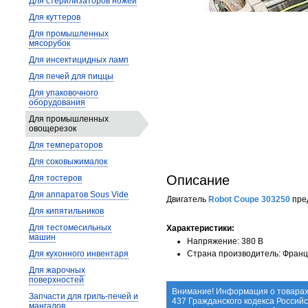
Для стерилизаторов ножей
Для куттеров
Для промышленных
мясорубок
Для инсектицидных ламп
Для печей для пиццы
Для упаковочного
оборудования
Для промышленных
овощерезок
Для температоров
Для соковыжималок
Описание
Для тостеров
Для аппаратов Sous Vide
Двигатель
Robot Coupe 303250
пре
Для кипятильников
Для тестомесильных
Xарактеристики:
машин
Напряжение: 380 В
Для кухонного инвентаря
Страна производитель: Фран
Для жарочных
поверхностей
Внимание! Информация о товарах
Запчасти для гриль-печей и
437 Гражданского кодекса Россий
мангалов