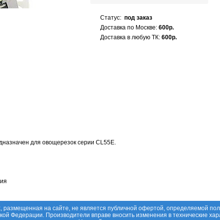
Статус:
под заказ
Доставка по Москве:
600р.
Доставка в любую ТК:
600р.
дназначен для овощерезок серии CL55E.
ция
, размещенная на сайте, не является публичной офертой, определяемой по
ской Федерации. Производители вправе вносить изменения в технические хар