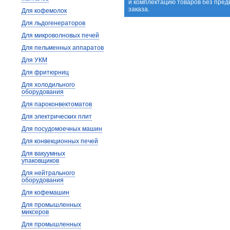
и комплектацию товаров без пре
заказа.
Для кофемолок
Для льдогенераторов
Для микроволновых печей
Для пельменных аппаратов
Для УКМ
Для фритюрниц
Для холодильного
оборудования
Для пароконвектоматов
Для электрических плит
Для посудомоечных машин
Для конвекционных печей
Для вакуумных
упаковщиков
Для нейтрального
оборудования
Для кофемашин
Для промышленных
миксеров
Для промышленных