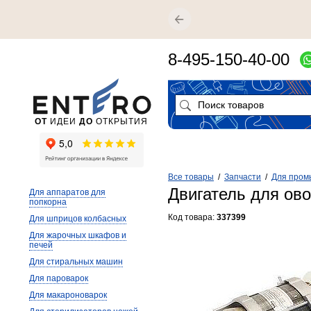
8-495-150-40-00
ОТ
ИДЕИ
ДО
ОТКРЫТИЯ
Все товары
/
Запчасти
/
Для пром
Двигатель для ов
Для аппаратов для
попкорна
Код товара:
337399
Для шприцов колбасных
Для жарочных шкафов и
печей
Для стиральных машин
Для пароварок
Для макароноварок