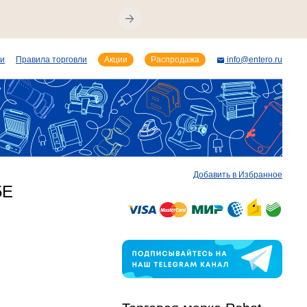
ии
Правила торговли
Акции
Распродажа
info@entero.ru
Добавить в Избранное
5E