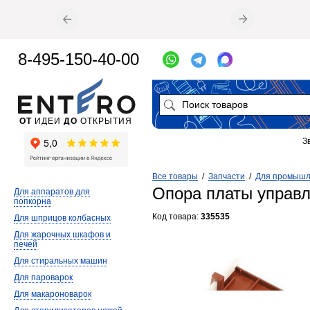
8-495-150-40-00
ОТ
ИДЕИ
ДО
ОТКРЫТИЯ
З
Все товары
/
Запчасти
/
Для промышл
Опора платы управл
Для аппаратов для
попкорна
Код товара:
335535
Для шприцов колбасных
Для жарочных шкафов и
печей
Для стиральных машин
Для пароварок
Для макароноварок