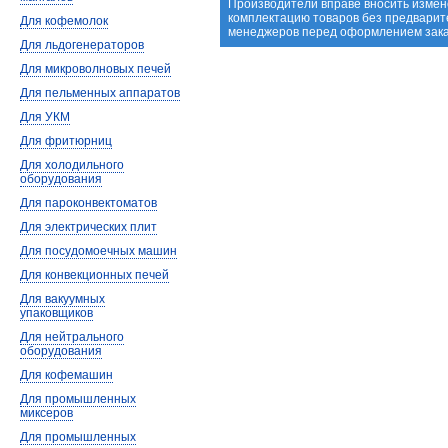
Производители вправе вносить измене
комплектацию товаров без предварит
Для кофемолок
менеджеров перед оформлением зака
Для льдогенераторов
Для микроволновых печей
Для пельменных аппаратов
Для УКМ
Для фритюрниц
Для холодильного
оборудования
Для пароконвектоматов
Для электрических плит
Для посудомоечных машин
Для конвекционных печей
Для вакуумных
упаковщиков
Для нейтрального
оборудования
Для кофемашин
Для промышленных
миксеров
Для промышленных