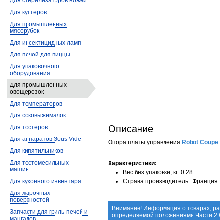
Для стерилизаторов ножей
Для куттеров
Для промышленных
мясорубок
Для инсектицидных ламп
Для печей для пиццы
Для упаковочного
оборудования
Для промышленных
овощерезок
Для температоров
Для соковыжималок
Описание
Для тостеров
Для аппаратов Sous Vide
Опора платы управления
Robot Coupe
Для кипятильников
Для тестомесильных
Характеристики:
машин
Вес без упаковки, кг: 0.28
Для кухонного инвентаря
Страна производитель: Франция
Для жарочных
поверхностей
Внимание! Информация о товарах, ра
Запчасти для гриль-печей и
определяемой положениями Части 2 С
мангалов