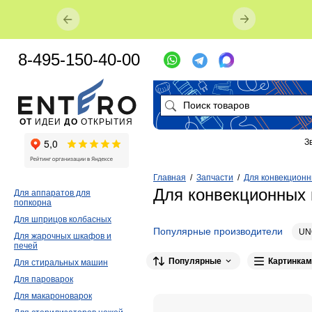
8-495-150-40-00
ОТ
ИДЕИ
ДО
ОТКРЫТИЯ
З
Главная
/
Запчасти
/
Для конвекционн
Для конвекционных 
Для аппаратов для
попкорна
Для шприцов колбасных
Популярные производители
UN
Для жарочных шкафов и
печей
SMEG
1
Теплоф
1
Apach
1
Популярные
Картинкам
Для стиральных машин
Для пароварок
Для макароноварок