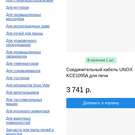
Для стерилизаторов ножей
Для куттеров
Для промышленных
мясорубок
Для инсектицидных ламп
Для печей для пиццы
Для упаковочного
оборудования
Для промышленных
овощерезок
В наличии 1 шт.
Для температоров
Соединительный кабель UNOX
Для соковыжималок
KCE1095A для печи
Для тостеров
Для аппаратов Sous Vide
3 741 р.
Для кипятильников
Для тестомесильных
Добавить в корзину
машин
Для кухонного инвентаря
Для жарочных
поверхностей
Запчасти для гриль-печей и
мангалов