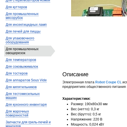
Для стерилизаторов ножей
Для куттеров
Для промышленных
мясорубок
Для инсектицидных ламп
Для печей для пиццы
Для упаковочного
оборудования
Для промышленных
овощерезок
Для температоров
Для соковыжималок
Описание
Для тостеров
Для аппаратов Sous Vide
Электронная плата
Robot Coupe CL
ис
предприятиях общественного питания и
Для кипятильников
Для тестомесильных
машин
Характеристики:
Размер: 190x80x30 мм
Для кухонного инвентаря
Вес (нетто): 0,3 кг
Для жарочных
Вес (брутто): 0,5 кг
поверхностей
Напряжение: 220 В
Запчасти для гриль-печей и
Мощность: 0,024 кВт
мангалов