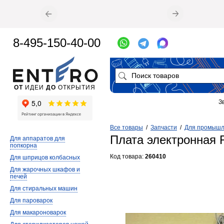
8-495-150-40-00
ОТ
ИДЕИ
ДО
ОТКРЫТИЯ
З
Все товары
/
Запчасти
/
Для промышл
Плата электронная 
Для аппаратов для
попкорна
Код товара:
260410
Для шприцов колбасных
Для жарочных шкафов и
печей
Для стиральных машин
Для пароварок
Для макароноварок