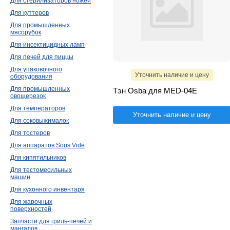
Для стерилизаторов ножей
Для куттеров
Для промышленных
мясорубок
Для инсектицидных ламп
Для печей для пиццы
Для упаковочного
Уточнить наличие и цену
оборудования
Для промышленных
Тэн Osba для MED-04E
овощерезок
Для температоров
Уточнить наличие и цену
Для соковыжималок
Для тостеров
Для аппаратов Sous Vide
Для кипятильников
Для тестомесильных
машин
Для кухонного инвентаря
Для жарочных
поверхностей
Запчасти для гриль-печей и
мангалов