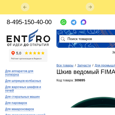
8-495-150-40-00
ОТ
ИДЕИ
ДО
ОТКРЫТИЯ
З
Все товары
/
Запчасти
/
Для промышл
Шкив ведомый FIM
Для аппаратов для
попкорна
Код товара:
309895
Для шприцов колбасных
Для жарочных шкафов и
печей
Для стиральных машин
Для пароварок
Для макароноварок