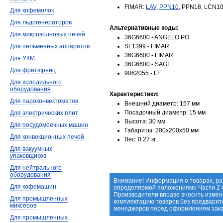
FIMAR:
LAV
,
PPN10
, PPN18, LCN10
Для кофемолок
Для льдогенераторов
Альтернативные коды:
Для микроволновых печей
36G6600 - ANGELO PO
Для пельменных аппаратов
SL1399 - FIMAR
36G6600 - FIMAR
Для УКМ
36G6600 - SAGI
Для фритюрниц
9062055 - LF
Для холодильного
оборудования
Характеристики:
Для пароконвектоматов
Внешний диаметр: 157 мм
Посадочный диаметр: 15 мм
Для электрических плит
Высота: 30 мм
Для посудомоечных машин
Габариты: 200х200х50 мм
Для конвекционных печей
Вес: 0.27 кг
Для вакуумных
упаковщиков
Для нейтрального
оборудования
Внимание! Информация о товарах, ра
Для кофемашин
определяемой положениями Части 2 С
Производители вправе вносить измене
Для промышленных
комплектацию товаров без предварит
миксеров
менеджеров перед оформлением зака
Для промышленных