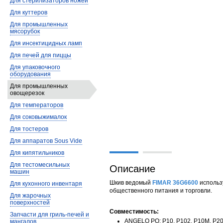
Для стерилизаторов ножей
Для куттеров
Для промышленных
мясорубок
Для инсектицидных ламп
Для печей для пиццы
Для упаковочного
оборудования
Для промышленных
овощерезок
Для температоров
Для соковыжималок
Для тостеров
Для аппаратов Sous Vide
Для кипятильников
Для тестомесильных
Описание
машин
Шкив ведомый
FIMAR 36G6600
использ
Для кухонного инвентаря
общественного питания и торговли.
Для жарочных
поверхностей
Совместимость:
Запчасти для гриль-печей и
ANGELO PO: P10, P102, P10M, P20,
мангалов