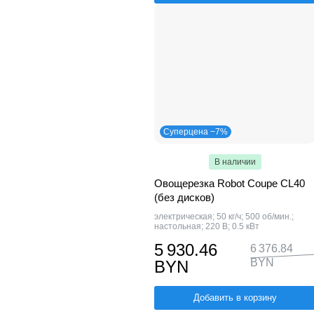
Суперцена −7%
В наличии
Овощерезка Robot Coupe CL40
(без дисков)
электрическая; 50 кг/ч; 500 об/мин.;
настольная; 220 В; 0.5 кВт
5 930.46
6 376.84
BYN
BYN
Добавить в корзину