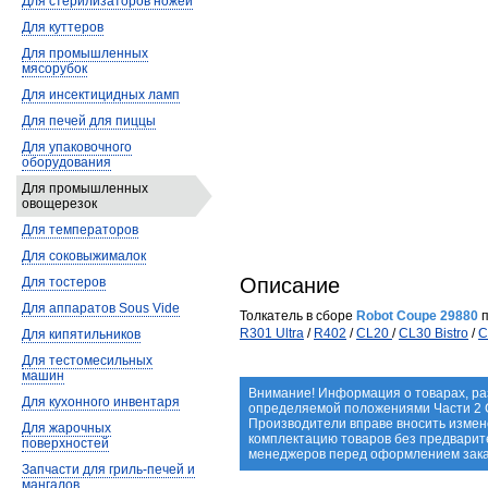
Для стерилизаторов ножей
Для куттеров
Для промышленных
мясорубок
Для инсектицидных ламп
Для печей для пиццы
Для упаковочного
оборудования
Для промышленных
овощерезок
Для температоров
Для соковыжималок
Описание
Для тостеров
Для аппаратов Sous Vide
Толкатель в сборе
Robot Coupe 29880
п
R301 Ultra
/
R402
/
CL20
/
CL30 Bistro
/
C
Для кипятильников
Для тестомесильных
машин
Внимание! Информация о товарах, ра
Для кухонного инвентаря
определяемой положениями Части 2 С
Производители вправе вносить измене
Для жарочных
комплектацию товаров без предварит
поверхностей
менеджеров перед оформлением зака
Запчасти для гриль-печей и
мангалов