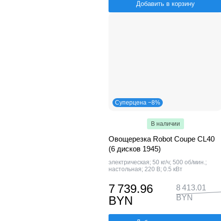
Добавить в корзину
Суперцена −8%
В наличии
Овощерезка Robot Coupe CL40
(6 дисков 1945)
электрическая; 50 кг/ч; 500 об/мин.;
настольная; 220 В; 0.5 кВт
7 739.96
8 413.01
BYN
BYN