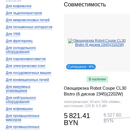
Совместимость
Для кофемолок
Для льдогенераторов
Для микроволновых печей
Для пельменных аппаратов
Для УКМ
Для фритюрниц
Для холодильного
оборудования
Для пароконвектоматов
Для электрических плит
Суперцена −8%
Для посудомоечных машин
В наличии
Для конвекционных печей
Для вакуумных
Овощерезка Robot Coupe CL30
упаковщиков
Bistro (6 дисков 1945)(2202W)
Для нейтрального
оборудования
электрическая; 50 кг/ч; 500 об/мин.;
настольная; 220 В; 0.5 кВт
Для кофемашин
5 821.41
6 327.60
Для промышленных
миксеров
BYN
BYN
Для промышленных