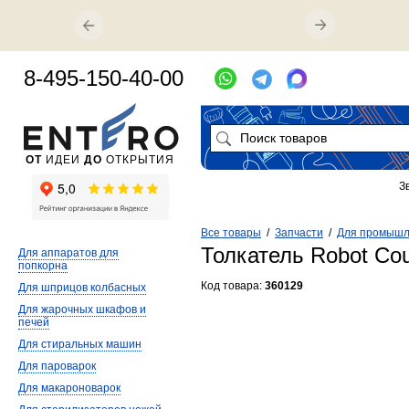
8-495-150-40-00
ОТ
ИДЕИ
ДО
ОТКРЫТИЯ
З
Все товары
/
Запчасти
/
Для промышл
Толкатель Robot Co
Для аппаратов для
попкорна
Код товара:
360129
Для шприцов колбасных
Для жарочных шкафов и
печей
Для стиральных машин
Для пароварок
Для макароноварок