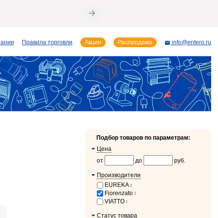
пании
Правила торговли
Акции
Распродажа
info@entero.ru
Подбор товаров по параметрам:
Цена
от
до
руб.
Производители
EUREKA
2
Fiorenzato
3
VIATTO
1
Статус товара