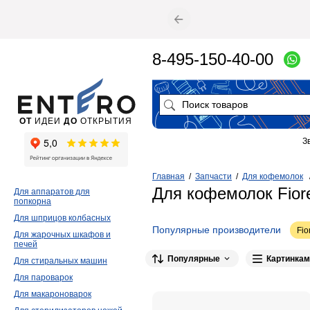
8-495-150-40-00
ОТ
ИДЕИ
ДО
ОТКРЫТИЯ
З
Главная
/
Запчасти
/
Для кофемолок
Для кофемолок Fior
Для аппаратов для
попкорна
Для шприцов колбасных
Популярные производители
Fio
Для жарочных шкафов и
печей
Популярные
Картинкам
Для стиральных машин
Для пароварок
Для макароноварок