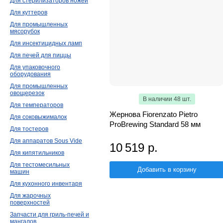
Для стерилизаторов ножей
Для куттеров
Для промышленных
мясорубок
Для инсектицидных ламп
Для печей для пиццы
Для упаковочного
оборудования
Для промышленных
овощерезок
В наличии 48 шт.
Для температоров
Жернова Fiorenzato Pietro
Для соковыжималок
ProBrewing Standard 58 мм
Для тостеров
Для аппаратов Sous Vide
10 519 р.
Для кипятильников
Для тестомесильных
Добавить в корзину
машин
Для кухонного инвентаря
Для жарочных
поверхностей
Запчасти для гриль-печей и
мангалов