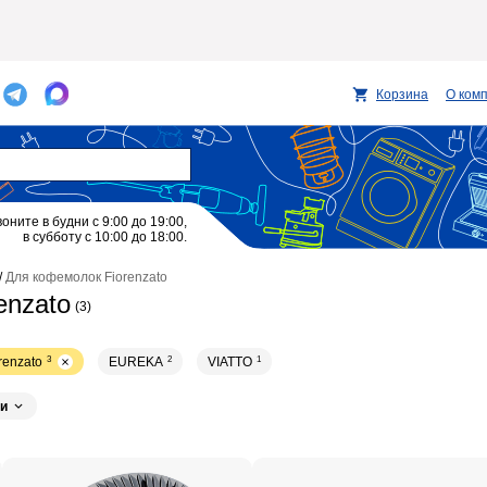
Корзина
О ком
воните в будни с 9:00 до 19:00,
в субботу с 10:00 до 18:00.
/
Для кофемолок Fiorenzato
enzato
(3)
renzato
3
EUREKA
2
VIATTO
1
и