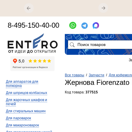
8-495-150-40-00
ОТ
ИДЕИ
ДО
ОТКРЫТИЯ
З
Все товары
/
Запчасти
/
Для кофемол
Жернова Fiorenzato 
Для аппаратов для
попкорна
Код товара:
377515
Для шприцов колбасных
Для жарочных шкафов и
печей
Для стиральных машин
Для пароварок
Для макароноварок