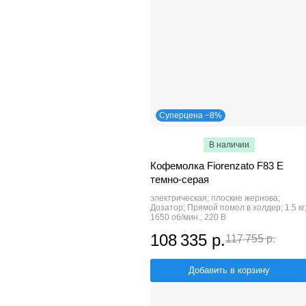
Суперцена −8%
В наличии
Кофемолка Fiorenzato F83 E
темно-серая
электрическая; плоские жернова;
Дозатор; Прямой помол в холдер; 1.5 кг
1650 об/мин.; 220 В
108 335 р.
117 755 р.
Добавить в корзину