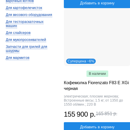
варочных котлов
Добавить в корзину
Для картофелечисток
Для весового оборудования
Для тестораскаточных
машин
Для слайсеров
Для мукопросеивателей
Запчасти для грилей для
шаурмы
Для мармитов
Суперцена −6%
В наличии
Кофемолка Fiorenzato F83 E XGi
черная
электрическая; плоские жернова;
Встроенные весы; 1.5 кг; от 1350 до
1550 об/мин.; 220 В
155 900 р.
165 851 р.
Добавить в корзину