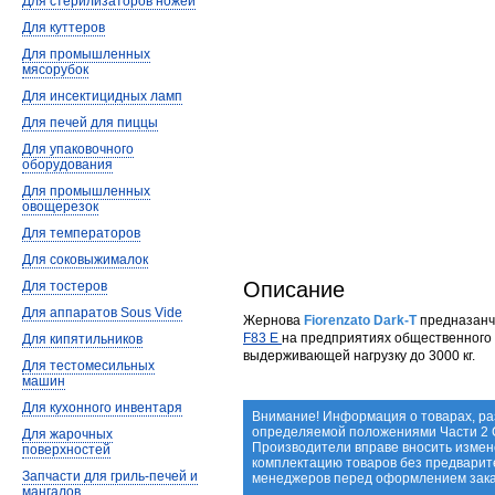
Для стерилизаторов ножей
Для куттеров
Для промышленных
мясорубок
Для инсектицидных ламп
Для печей для пиццы
Для упаковочного
оборудования
Для промышленных
овощерезок
Для температоров
Для соковыжималок
Описание
Для тостеров
Для аппаратов Sous Vide
Жернова
Fiorenzato Dark-T
предназанч
F83 E
на предприятиях общественного 
Для кипятильников
выдерживающей нагрузку до 3000 кг.
Для тестомесильных
машин
Для кухонного инвентаря
Внимание! Информация о товарах, ра
определяемой положениями Части 2 С
Для жарочных
Производители вправе вносить измене
поверхностей
комплектацию товаров без предварит
Запчасти для гриль-печей и
менеджеров перед оформлением зака
мангалов