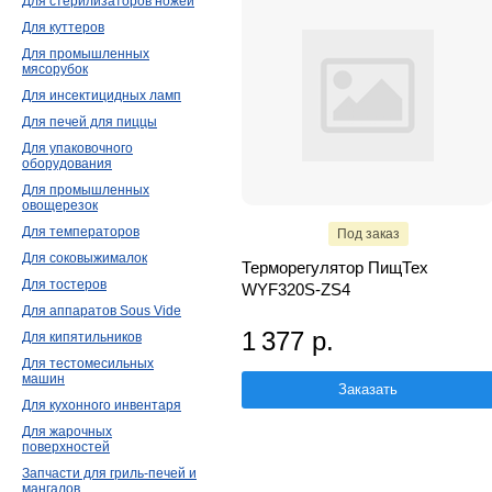
Для стерилизаторов ножей
Для куттеров
Для промышленных
мясорубок
Для инсектицидных ламп
Для печей для пиццы
Для упаковочного
оборудования
Для промышленных
овощерезок
Для температоров
Под заказ
Для соковыжималок
Терморегулятор ПищТех
Для тостеров
WYF320S-ZS4
Для аппаратов Sous Vide
1 377 р.
Для кипятильников
Для тестомесильных
машин
Заказать
Для кухонного инвентаря
Для жарочных
поверхностей
Запчасти для гриль-печей и
мангалов