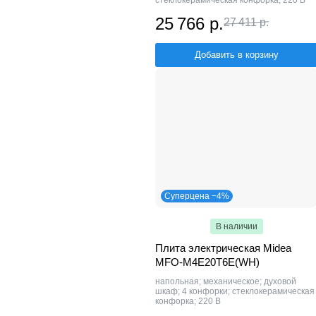
стеклокерамическая конфорка; 220 В
25 766 р.
27 411 р.
Добавить в корзину
Суперцена −4%
В наличии
Плита электрическая Midea
MFO-M4E20T6E(WH)
напольная; механическое; духовой
шкаф; 4 конфорки; стеклокерамическая
конфорка; 220 В