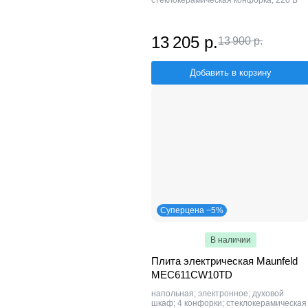
стеклокерамическая конфорка; 220 В
13 205 р.
13 900 р.
Добавить в корзину
Суперцена −5%
В наличии
Плита электрическая Maunfeld
MEC611CW10TD
напольная; электронное; духовой
шкаф; 4 конфорки; стеклокерамическая