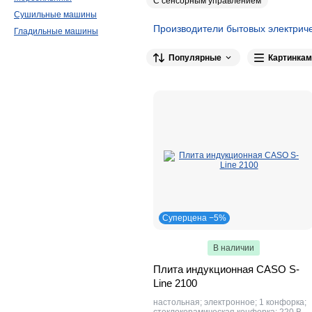
С сенсорным управлением
Сушильные машины
Производители бытовых электриче
Гладильные машины
Steba
11
Maunfeld
11
Bertazzon
Популярные
Картинкам
Midea
5
Libhof
3
Bomann
2
Gemlux
1
Profi Cook
1
Tristar
1
Wester
1
Tecnoinox
1
Luxstahl
Суперцена −5%
В наличии
Плита индукционная CASO S-
Line 2100
настольная; электронное; 1 конфорка;