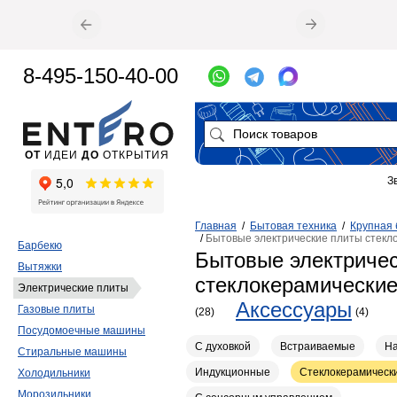
8-495-150-40-00
ОТ
ИДЕИ
ДО
ОТКРЫТИЯ
З
Главная
/
Бытовая техника
/
Крупная 
/
Бытовые электрические плиты стекл
Барбекю
Бытовые электриче
Вытяжки
стеклокерамически
Электрические плиты
Аксессуары
Газовые плиты
(28)
(4)
Посудомоечные машины
С духовкой
Встраиваемые
Н
Стиральные машины
Индукционные
Стеклокерамическ
Холодильники
Морозильники