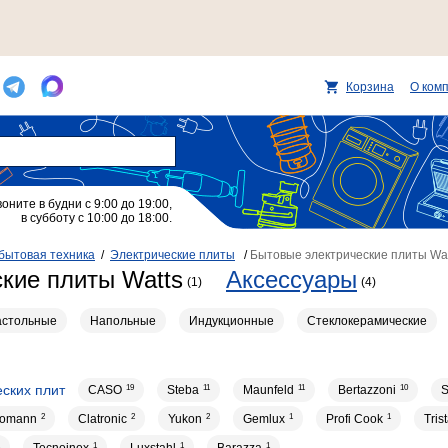
Корзина
О ком
воните в будни с 9:00 до 19:00,
в субботу с 10:00 до 18:00.
бытовая техника
/
Электрические плиты
/
Бытовые электрические плиты Wat
кие плиты Watts
Аксессуары
(1)
(4)
астольные
Напольные
Индукционные
Стеклокерамические
ских плит
CASO
19
Steba
11
Maunfeld
11
Bertazzoni
10
omann
2
Clatronic
2
Yukon
2
Gemlux
1
Profi Cook
1
Tris
1
1
1