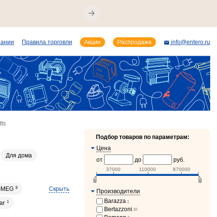
пании
Правила торговли
Акции
Распродажа
info@entero.ru
ts
Подбор товаров по параметрам:
Цена
Для дома
от
до
руб.
37000
110000
870000
Скрыть
SMEG
8
Производители
Barazza
1
tar
1
Bertazzoni
10