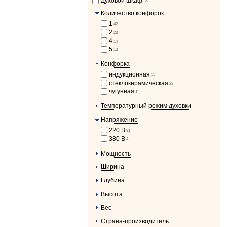
Духовой шкаф
27
Количество конфорок
1
42
2
23
4
14
5
13
Конфорка
индукционная
55
стеклокерамическая
28
чугунная
11
Температурный режим духовки
Напряжение
220 В
91
380 В
4
Мощность
Ширина
Глубина
Высота
Вес
Страна-производитель