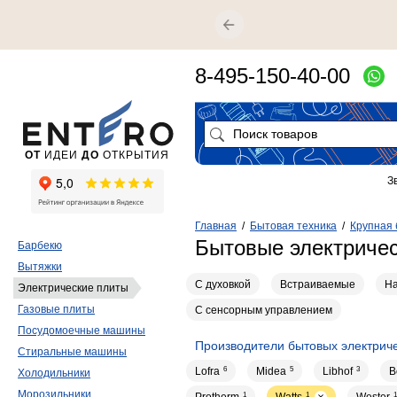
8-495-150-40-00
ОТ
ИДЕИ
ДО
ОТКРЫТИЯ
З
Главная
/
Бытовая техника
/
Крупная 
Бытовые электричес
Барбекю
Вытяжки
С духовкой
Встраиваемые
Н
Электрические плиты
Газовые плиты
С сенсорным управлением
Посудомоечные машины
Производители бытовых электриче
Стиральные машины
Lofra
6
Midea
5
Libhof
3
B
Холодильники
Морозильники
1
1
1