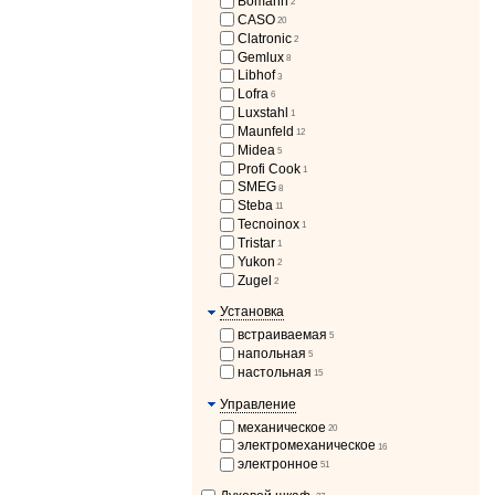
Bomann
2
CASO
20
Clatronic
2
Gemlux
8
Libhof
3
Lofra
6
Luxstahl
1
Maunfeld
12
Midea
5
Profi Cook
1
SMEG
8
Steba
11
Tecnoinox
1
Tristar
1
Yukon
2
Zugel
2
Установка
встраиваемая
5
напольная
5
настольная
15
Управление
механическое
20
электромеханическое
16
электронное
51