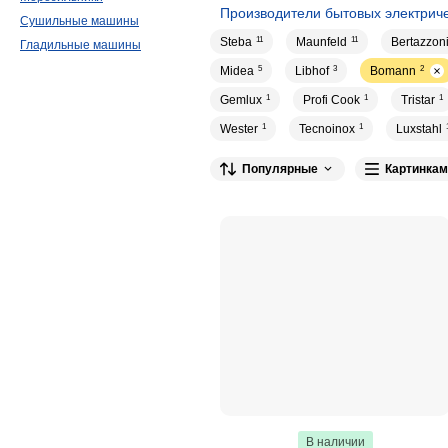
Производители бытовых электриче
Сушильные машины
Steba
11
Maunfeld
11
Bertazzon
Гладильные машины
Midea
5
Libhof
3
Bomann
2
Gemlux
1
Profi Cook
1
Tristar
1
Wester
1
Tecnoinox
1
Luxstahl
Популярные
Картинкам
В наличии