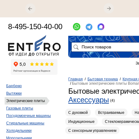
8-495-150-40-00
ОТ
ИДЕИ
ДО
ОТКРЫТИЯ
З
Главная
/
Бытовая техника
/
Крупная 
/
Бытовые электрические плиты Boma
Барбекю
Бытовые электриче
Вытяжки
Аксессуары
(4)
Электрические плиты
Газовые плиты
С духовкой
Встраиваемые
Н
Посудомоечные машины
Индукционные
Стеклокерамическ
Стиральные машины
С сенсорным управлением
Холодильники
Морозильники