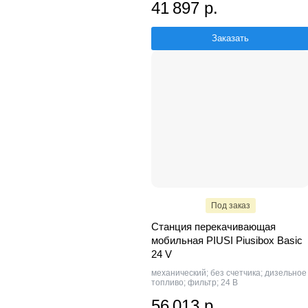
41 897 р.
Заказать
Под заказ
Станция перекачивающая
мобильная PIUSI Piusibox Basic
24 V
механический; без счетчика; дизельное
топливо; фильтр; 24 В
56 013 р.