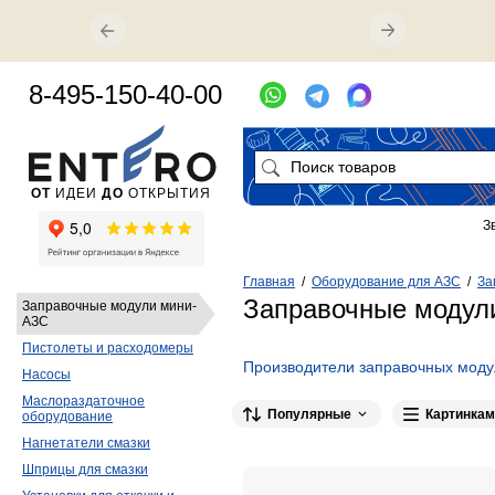
8-495-150-40-00
ОТ
ИДЕИ
ДО
ОТКРЫТИЯ
З
Главная
/
Оборудование для АЗС
/
За
Заправочные модул
Заправочные модули мини-
АЗС
Пистолеты и расходомеры
Производители заправочных мод
Насосы
SAMOA
11
Маслораздаточное
Популярные
Картинкам
оборудование
Нагнетатели смазки
Шприцы для смазки