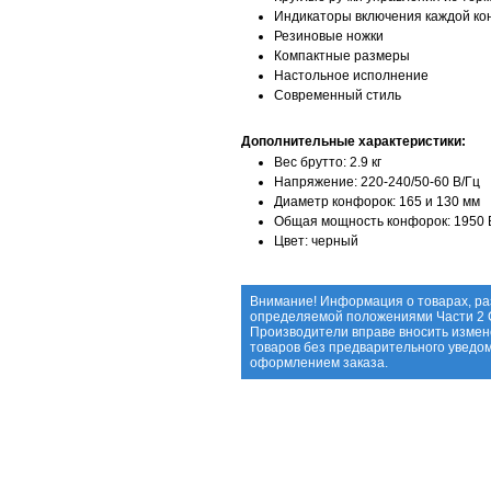
Индикаторы включения каждой ко
Резиновые ножки
Компактные размеры
Настольное исполнение
Современный стиль
Дополнительные характеристики:
Вес брутто: 2.9 кг
Напряжение: 220-240/50-60 В/Гц
Диаметр конфорок: 165 и 130 мм
Общая мощность конфорок: 1950 
Цвет: черный
Внимание! Информация о товарах, ра
определяемой положениями Части 2 С
Производители вправе вносить измен
товаров без предварительного уведо
оформлением заказа.