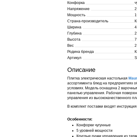
Конфорка
ч
Напряжение
2
Мощность
1
Страна-производитель
К
Ширина
4
Глубина
2
Высота
7
Вес
2
Родина бренда
К
Артикул
S
Описание
Плитка электрическая настольная
Maun
ассортимента блюд на предприятиях об
условиях. Модель оснащена 2 варочны
панелью управления. Рабочая поверхн
управления из высококачественного пл
В комплект поставки входят инструкция
Особенности:
Конфорки чугунные
5 уровней мощности
Круглые ручки управления из тер