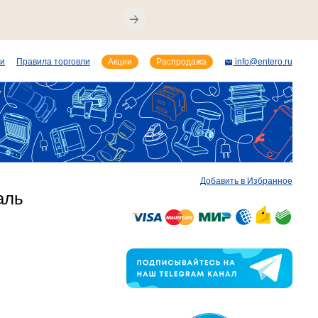
ии
Правила торговли
Акции
Распродажа
info@entero.ru
Добавить в Избранное
аль