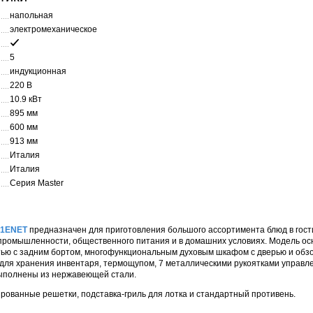
напольная
электромеханическое
5
индукционная
220 В
10.9 кВт
895 мм
600 мм
913 мм
Италия
Италия
Серия Master
5I1ENET
предназначен для приготовления большого ассортимента блюд в гос
 промышленности, общественного питания и в домашних условиях. Модель о
ью с задним бортом, многофункциональным духовым шкафом с дверью и обз
для хранения инвентаря, термощупом, 7 металлическими рукоятками управ
ыполнены из нержавеющей стали.
ированные решетки, подставка-гриль для лотка и стандартный противень.