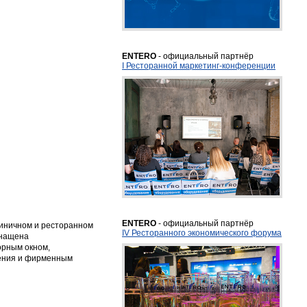
ENTERO
- официальный партнёр
I Ресторанной маркетинг-конференции
ENTERO
- официальный партнёр
тиничном и ресторанном
IV Ресторанного экономического форума
снащена
орным окном,
ления и фирменным