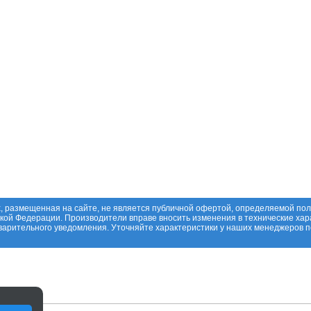
, размещенная на сайте, не является публичной офертой, определяемой по
ской Федерации. Производители вправе вносить изменения в технические хар
дварительного уведомления. Уточняйте характеристики у наших менеджеров