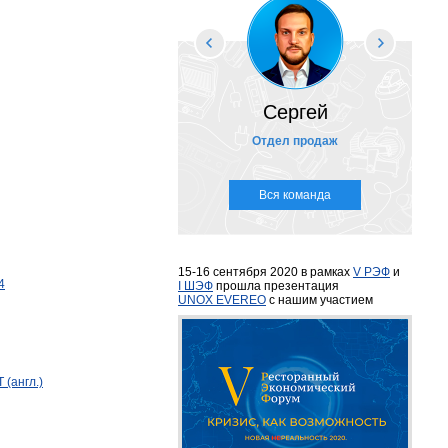
Сергей
Отдел продаж
Вся команда
15-16 сентября 2020 в рамках
V РЭФ
и
4
I ШЭФ
прошла презентация
UNOX EVEREO
с нашим участием
 (англ.)