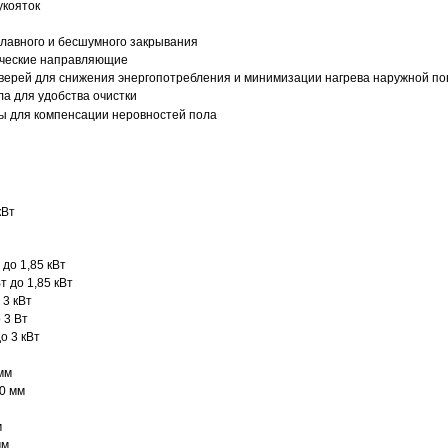
укояток
плавного и бесшумного закрывания
ческие направляющие
верей для снижения энергопотребления и минимизации нагрева наружной по
а для удобства очистки
ы для компенсации неровностей пола
кВт
 до 1,85 кВт
т до 1,85 кВт
 3 кВт
 3 Вт
о 3 кВт
мм
00 мм
м
мм