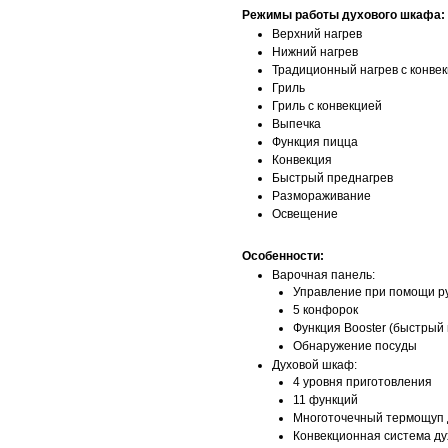
Режимы работы духового шкафа:
Верхний нагрев
Нижний нагрев
Традиционный нагрев с конве
Гриль
Гриль с конвекцией
Выпечка
Функция пицца
Конвекция
Быстрый преднагрев
Размораживание
Освещение
Особенности:
Варочная панель:
Управление при помощи р
5 конфорок
Функция Booster (быстрый 
Обнаружение посуды
Духовой шкаф:​
4 уровня приготовления
11 функций
Многоточечный термощуп 
Конвекционная система ду