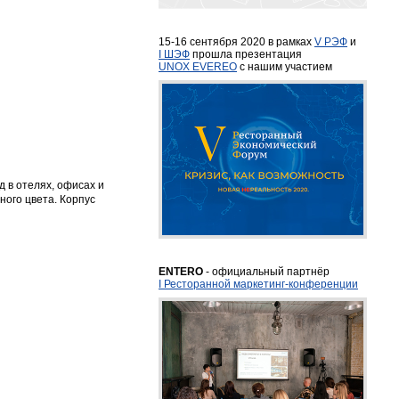
15-16 сентября 2020 в рамках
V РЭФ
и
I ШЭФ
прошла презентация
UNOX EVEREO
с нашим участием
 в отелях, офисах и
ого цвета. Корпус
ENTERO
- официальный партнёр
I Ресторанной маркетинг-конференции