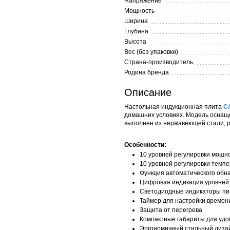
Напряжение
Мощность
Ширина
Глубина
Высота
Вес (без упаковки)
Страна-производитель
Родина бренда
Описание
Настольная индукционная плита
C
домашних условиях. Модель оснаще
выполнен из нержавеющей стали, ра
Особенности:
10 уровней регулировки мощн
10 уровней регулировки темп
Функция автоматического обн
Цифровая индикация уровней 
Светодиодные индикаторы пи
Таймер для настройки времен
Защита от перегрева
Компактные габариты для удо
Эргономичный стильный диза