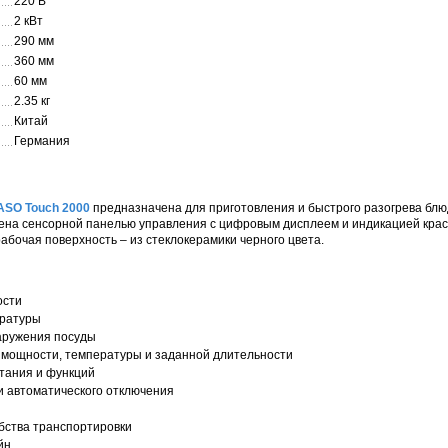
220 В
2 кВт
290 мм
360 мм
60 мм
2.35 кг
Китай
Германия
ASO Touch 2000
предназначена для приготовления и быстрого разогрева блюд
на сенсорной панелью управления с цифровым дисплеем и индикацией красн
бочая поверхность – из стеклокерамики черного цвета.
ости
ературы
аружения посуды
мощности, температуры и заданной длительности
тания и функций
и автоматического отключения
бства транспортировки
йн