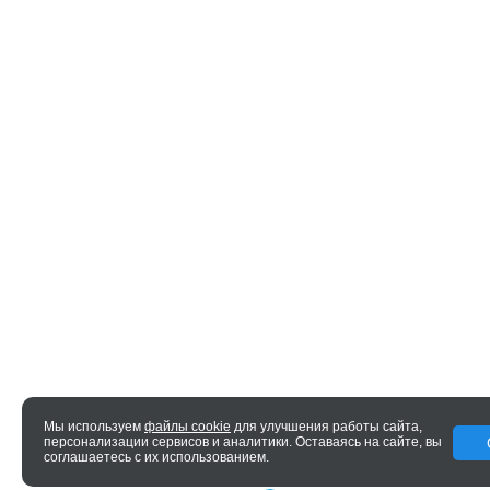
Мы используем
файлы cookie
для улучшения работы сайта,
персонализации сервисов и аналитики. Оставаясь на сайте, вы
© 2005—2026 ENTERO
соглашаетесь с их использованием.
0.018 сек.