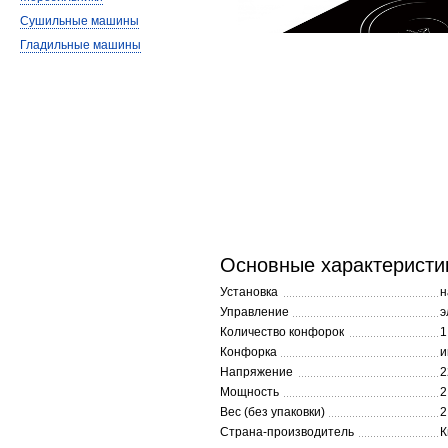
Сушильные машины
Гладильные машины
Основные характеристи
Установка
н
Управление
э
Количество конфорок
1
Конфорка
и
Напряжение
2
Мощность
2
Вес (без упаковки)
2
Страна-производитель
К