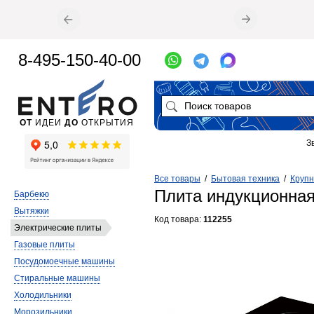
8-495-150-40-00
ОТ
ИДЕИ
ДО
ОТКРЫТИЯ
З
Все товары
/
Бытовая техника
/
Крупн
Плита индукционна
Барбекю
Вытяжки
Код товара:
112255
Электрические плиты
Газовые плиты
Посудомоечные машины
Стиральные машины
Холодильники
Морозильники