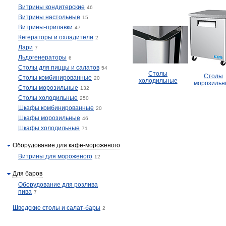
Витрины кондитерские
46
Витрины настольные
15
Витрины-прилавки
47
Кегераторы и охладители
2
Лари
7
Льдогенераторы
6
Столы для пиццы и салатов
54
Столы
Столы
Столы комбинированные
20
холодильные
морозильн
Столы морозильные
132
Столы холодильные
250
Шкафы комбинированные
20
Шкафы морозильные
46
Шкафы холодильные
71
Оборудование для кафе-мороженого
Витрины для мороженого
12
Для баров
Оборудование для розлива
пива
7
Шведские столы и салат-бары
2