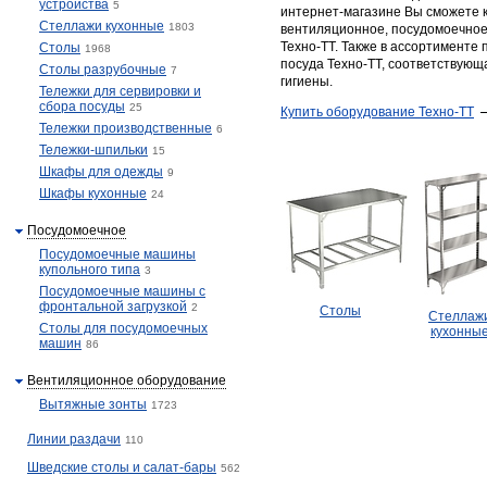
устройства
5
интернет-магазине Вы сможете 
Стеллажи кухонные
1803
вентиляционное, посудомоечное
Техно-ТТ. Также в ассортименте
Столы
1968
посуда Техно-ТТ, соответствующ
Столы разрубочные
7
гигиены.
Тележки для сервировки и
сбора посуды
25
​Купить оборудование Техно-ТТ
Тележки производственные
6
Тележки-шпильки
15
Шкафы для одежды
9
Шкафы кухонные
24
Посудомоечное
Посудомоечные машины
купольного типа
3
Посудомоечные машины с
фронтальной загрузкой
2
Столы
Стеллаж
Столы для посудомоечных
кухонны
машин
86
Вентиляционное оборудование
Вытяжные зонты
1723
Линии раздачи
110
Шведские столы и салат-бары
562