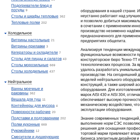
Подогреватели блюд и
посуды
9
оборудования в нашей стране. 
неустанно работают над улучшен
Столы и шкафы тепловые
362
и позволило добиться максималь
Тепловые полки
202
в сочетании с применением инн
производство незименно надёжн
Холодильное
предназначенного для применения
Витрины настольные
21
предприятиях общепита.
Витрины-прилавки
3
Анализируя тенденции междунар
Кегераторы и охладители
7
функциональные возможности п
Столы для пиццы и салатов
43
конструкторское бюро Техно-ТТ
технологических процессов. За 
Столы морозильные
669
удалось разработать уникальны
Столы холодильные
437
производстве. На сегодняшний д
моделей нейтрального оборудов
Нейтральное
конструкций, а также широкий а
Ванны моечные и
оборудования. Для изготовлени
раковины
362
марок AISI 430 и AISI 304, отли
Вешала для туш
обеспечивает высокую прочность
11
механическому воздействию, что
Контейнеры для мусора
4
эксплуатации оборудования.
Поверхности рабочие
20
Подставки и подтоварники
Знание современных тенденций,
202
выполнение норм СЭС позволяю
Полки кухонные
669
решения для оснащения професс
Рукомойники
12
торговой марки привлекает влад
Смесители и душирующие
бизнеса элегантным дизайном и