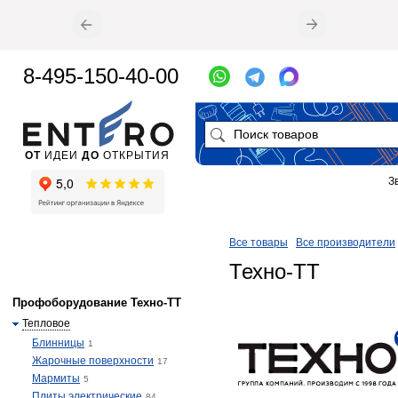
8-495-150-40-00
ОТ
ИДЕИ
ДО
ОТКРЫТИЯ
З
Все товары
Все производители
Техно-ТТ
Профоборудование Техно-ТТ
Тепловое
Блинницы
1
Жарочные поверхности
17
Мармиты
5
Плиты электрические
84