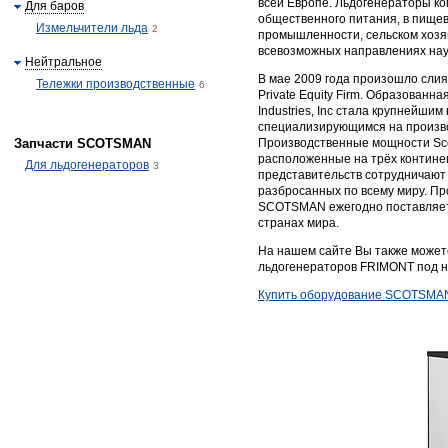
всей Европе. Льдогенераторы к
Для баров
общественного питания, в пище
Измельчители льда
2
промышленности, сельском хозяйс
всевозможных направлениях нау
Нейтральное
В мае 2009 года произошло сли
Тележки производственные
6
Private Equity Firm. Образованн
Industries, Inc стала крупнейши
специализирующимся на произво
Запчасти SCOTSMAN
Производственные мощности Scot
расположенные на трёх контине
Для льдогенераторов
3
представительств сотрудничают 
разбросанных по всему миру. Пр
SCOTSMAN ежегодно поставляетс
странах мира.
На нашем сайте Вы также может
льдогенераторов FRIMONT под 
Купить оборудование SCOTSMA