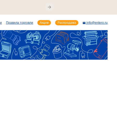
ии
Правила торговли
Акции
Распродажа
info@entero.ru