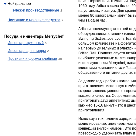
печи. Первая печь компании полу
Нейтральное
1960 году. Artica весила более 
Тележки производственные
на установку и запуск. Для срав
2
менее 80 килограмм и могут быт
Чистящие и моющие средства
чем за один час.
2
Artica и последующая за ней мо
оборудованием во многих извест
Посуда и инвентарь Merrychef
Swinging Sixties, Joe Lyons Tea 
Инвентарь кухонный
5
большом количестве на фрегатах
на первых дизельных и электри
Инвентарь для пиццы
2
British Rail. Полвека спустя шт
наиболее успешные железнодо
Противни и формы хлебные
38
используют печи Merrychef, одн
клиентами компании стали "фас
общественного питания других т
За долгие годы работы компани
приготовления, используя комб
скорость конвекционного нагрев
высокого качества. Современные
приготовить двух аппетитных цы
каких-то 15-16 минут - это в ше
приготовления.
Используя технологию аэродина
моделирование, инженеры компа
конвекции внутри камеры. Это п
превосходно удерживать влагу и