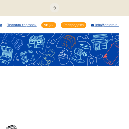
ии
Правила торговли
Акции
Распродажа
info@entero.ru