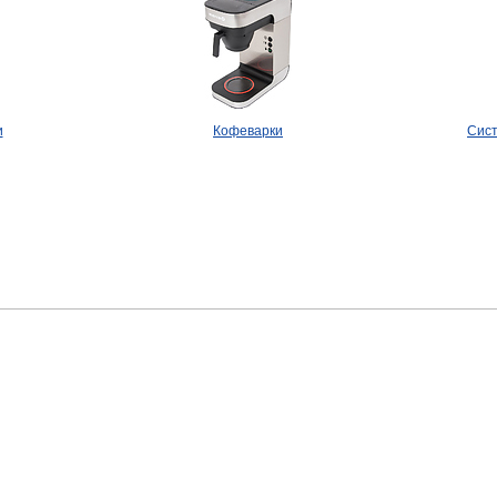
и
Кофеварки
Сист