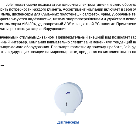
Jofel может смело похвастаться широким спектром гигиенического оборуд
рить потребности каждого клиента. Ассортимент компании включает в себя э
о мыла, диспенсеры для бумажных полотенец и салфеток, урны, уборочные те
арактеризуются надёжностью, низким энергопотреблением и удобством испол
таль марки AISI 304, ударопрочный ABS или цветной РС пластик. Применен
чить срок эксплуатации оборудования.
тончённым и стильным дизайном. Привлекательный внешний вид позволяет гар
еменный интерьер. Компания внимательно следит за изменениями тенденций н
ыпускаемого оборудования. Благодаря грамотному подходу к работе, Jofel у
вать лидирующие позиции на мировом рынке, предлагая своим клиентам по-н
Диспенсеры