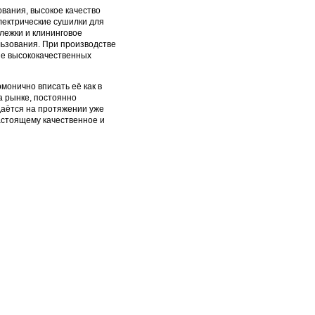
ования, высокое качество
лектрические сушилки для
лежки и клининговое
ьзования. При производстве
ие высококачественных
монично вписать её как в
а рынке, постоянно
даётся на протяжении уже
астоящему качественное и