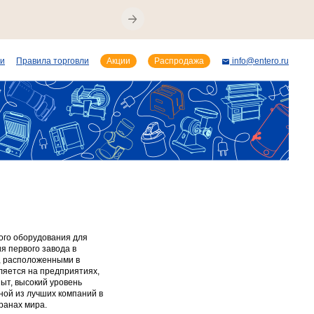
ии
Правила торговли
Акции
Распродажа
info@entero.ru
кого оборудования для
ия первого завода в
и, расположенными в
ляется на предприятиях,
ыт, высокий уровень
ной из лучших компаний в
ранах мира.