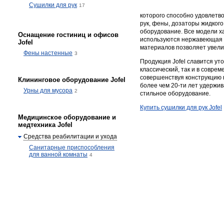
Сушилки для рук
17
которого способно удовлетво
рук, фены, дозаторы жидког
оборудование. Все модели х
Оснащение гостиниц и офисов
используются нержавеющая с
Jofel
материалов позволяет увели
Фены настенные
3
Продукция Jofel славится у
классический, так и в совр
совершенствуя конструкцию в
Клининговое оборудование Jofel
более чем 20-ти лет удержи
Урны для мусора
2
стильное оборудование.
Купить сушилки для рук Jofel
Медицинское оборудование и
медтехника Jofel
Средства реабилитации и ухода
Санитарные приспособления
для ванной комнаты
4