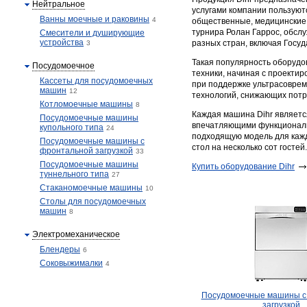
Нейтральное
услугами компании пользуют
Ванны моечные и раковины
4
общественные, медицинские 
турнира Ролан Гаррос, обслу
Смесители и душирующие
устройства
разных стран, включая Госу
3
Такая популярность оборудо
Посудомоечное
техники, начиная с проекти
Кассеты для посудомоечных
при поддержке ультрасовре
машин
12
технологий, снижающих потр
Котломоечные машины
8
Каждая машина Dihr являет
Посудомоечные машины
впечатляющими функциональ
купольного типа
24
подходящую модель для кажд
Посудомоечные машины с
стол на несколько сот гостей.
фронтальной загрузкой
33
Посудомоечные машины
Купить оборудование Dihr
туннельного типа
27
Стаканомоечные машины
10
Столы для посудомоечных
машин
8
Электромеханическое
Блендеры
6
Соковыжималки
4
Посудомоечные машины с
загрузкой