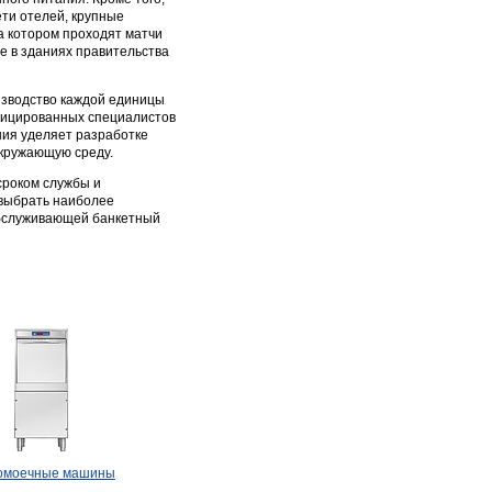
ети отелей, крупные
а котором проходят матчи
е в зданиях правительства
изводство каждой единицы
ифицированных специалистов
ия уделяет разработке
окружающую среду.
сроком службы и
выбрать наиболее
обслуживающей банкетный
омоечные машины