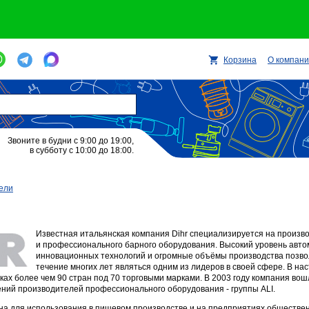
Корзина
О компан
Звоните в будни с 9:00 до 19:00,
в субботу с 10:00 до 18:00.
ели
​Известная итальянская компания Dihr специализируется на произ
и профессионального барного оборудования. Высокий уровень авто
инновационных технологий и огромные объёмы производства позво
течение многих лет являться одним из лидеров в своей сфере. В н
х более чем 90 стран под 70 торговыми марками. В 2003 году компания вошл
ний производителей профессионального оборудования - группы ALI.
на для использования в пищевом производстве и на предприятиях общественн