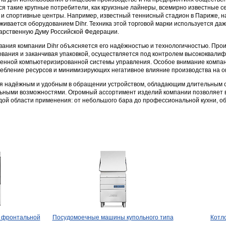
ся такие крупные потребители, как круизные лайнеры, всемирно известные с
и спортивные центры. Например, известный теннисный стадион в Париже, н
живается оборудованием Dihr. Техника этой торговой марки используется даж
дарственную Думу Российской Федерации.
вания компании Dihr объясняется его надёжностью и технологичностью. Про
рования и заканчивая упаковкой, осуществляется под контролем высококвал
менной компьютеризированной системы управления. Особое внимание компан
ебление ресурсов и минимизирующих негативное влияние производства на 
ся надёжным и удобным в обращении устройством, обладающим длительным 
ными возможностями. Огромный ассортимент изделий компании позволяет 
ой области применения: от небольшого бара до профессиональной кухни, 
 фронтальной
Посудомоечные машины купольного типа
Котл