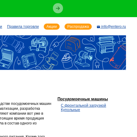
ии
Правила торговли
Акции
Распродажа
info@entero.ru
Посудомоечные машины
водстве посудомоечных машин
С фронтальной загрузкой
матизации, разработка
Купольные
ляют компании вот уже в
астоящее время продукция
а в состав одного из
ого питания. Кроме того,