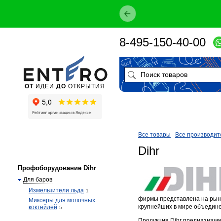
8-495-150-40-00
ОТ
ИДЕИ
ДО
ОТКРЫТИЯ
Все товары
Все производит
Dihr
Профоборудование Dihr
Для баров
Измельчители льда
1
фирмы представлена на рынка
Миксеры для молочных
крупнейших в мире объедине
коктейлей
5
Продукция Dihr предназначе