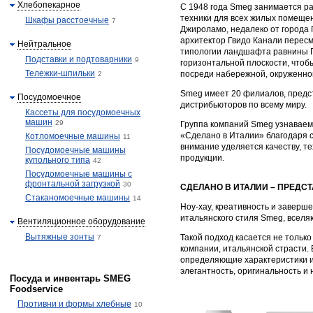
Хлебопекарное
С 1948 года Smeg занимается р
техники для всех жилых помещен
Шкафы расстоечные
7
Джироламо, недалеко от города 
архитектор Гвидо Канали перес
Нейтральное
типологии ландшафта равнины 
Подставки и подтоварники
9
горизонтальной плоскости, чтоб
Тележки-шпильки
посреди набережной, окруженно
2
Smeg имеет 20 филиалов, предс
Посудомоечное
дистрибьюторов по всему миру.
Кассеты для посудомоечных
машин
29
Группа компаний Smeg узнаваем
«Сделано в Италии» благодаря с
Котломоечные машины
11
внимание уделяется качеству, т
Посудомоечные машины
продукции.
купольного типа
42
Посудомоечные машины с
фронтальной загрузкой
30
СДЕЛАНО В ИТАЛИИ – ПРЕД
Стаканомоечные машины
14
Ноу-хау, креативность и заверш
итальянского стиля Smeg, вселя
Вентиляционное оборудование
Вытяжные зонты
Такой подход касается не тольк
7
компании, итальянской страсти.
определяющие характеристики и
элегантность, оригинальность и
Посуда и инвентарь SMEG
Foodservice
Противни и формы хлебные
10