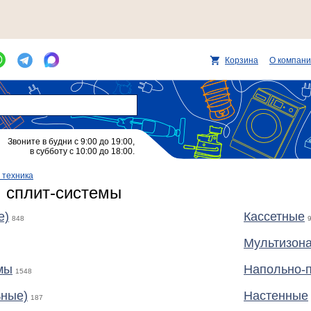
Корзина
О компан
Звоните в будни с 9:00 до 19:00,
в субботу с 10:00 до 18:00.
 техника
 сплит-системы
е)
Кассетные
848
Мультизон
мы
Напольно-
1548
ьные)
Настенные
187