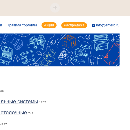
ии
Правила торговли
Акции
Распродажа
info@entero.ru
909
альные системы
1767
потолочные
749
4237